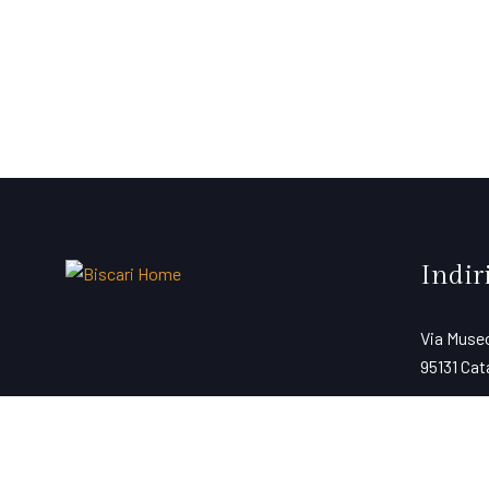
Indir
Via Museo
95131 Cata
Vedi Map