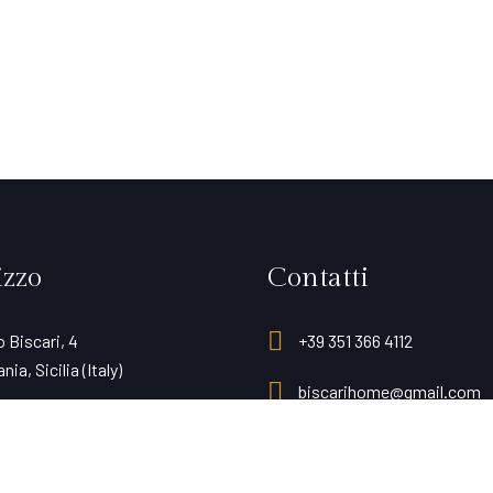
izzo
Contatti
 Biscari, 4
+39 351 366 4112
nia, Sicilia (Italy)
biscarihome@gmail.com
pa
instagram