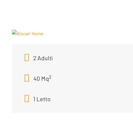
2 Adulti
2
40 Mq
1 Letto