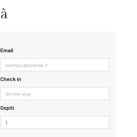
tà
Email
Check in
Ospiti
1