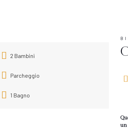
B
C
2 Bambini
Parcheggio
1 Bagno
Que
un 