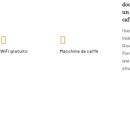
doc
un 
caf
I lu
inc
Giov
WiFi gratuito
Macchina da caffé
Font
una
stru